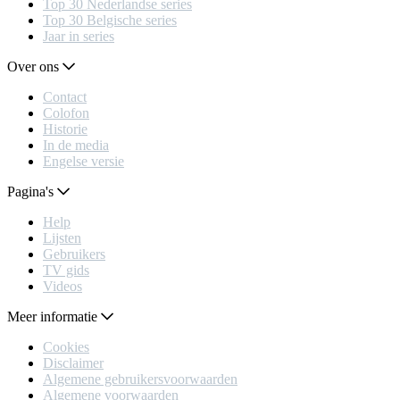
Top 30 Nederlandse series
Top 30 Belgische series
Jaar in series
Over ons
Contact
Colofon
Historie
In de media
Engelse versie
Pagina's
Help
Lijsten
Gebruikers
TV gids
Videos
Meer informatie
Cookies
Disclaimer
Algemene gebruikersvoorwaarden
Algemene voorwaarden