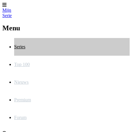
Mijn
Serie
Menu
Series
Top 100
Nieuws
Premium
Forum