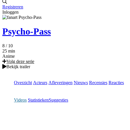
Registreren
Inloggen
Psycho-Pass
8
/ 10
25 min
Anime
Volg deze serie
Bekijk trailer
Overzicht
Acteurs
Afleveringen
Nieuws
Recensies
Reacties
Videos
Statistieken
Suggesties