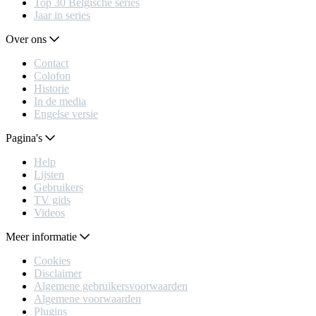
Top 30 Belgische series
Jaar in series
Over ons
Contact
Colofon
Historie
In de media
Engelse versie
Pagina's
Help
Lijsten
Gebruikers
TV gids
Videos
Meer informatie
Cookies
Disclaimer
Algemene gebruikersvoorwaarden
Algemene voorwaarden
Plugins