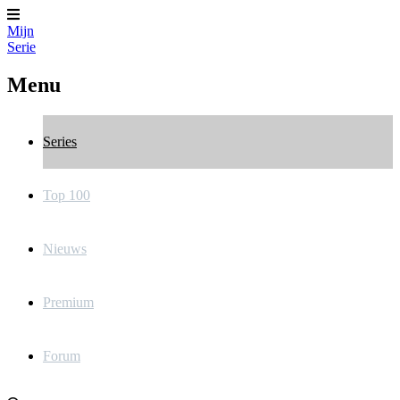
Mijn
Serie
Menu
Series
Top 100
Nieuws
Premium
Forum