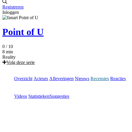
Registreren
Inloggen
Point of U
0
/ 10
8 min
Reality
Volg deze serie
Overzicht
Acteurs
Afleveringen
Nieuws
Recensies
Reacties
Videos
Statistieken
Suggesties