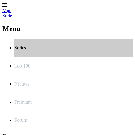
Mijn
Serie
Menu
Series
Top 100
Nieuws
Premium
Forum