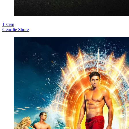
1
stem
Geordie Shore