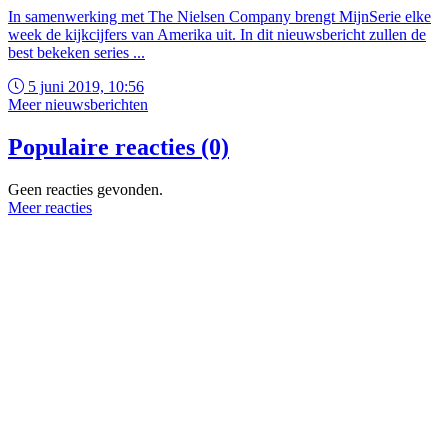
In samenwerking met The Nielsen Company brengt MijnSerie elke
week de kijkcijfers van Amerika uit. In dit nieuwsbericht zullen de
best bekeken series ...
5 juni 2019, 10:56
Meer nieuwsberichten
Populaire reacties (0)
Geen reacties gevonden.
Meer reacties