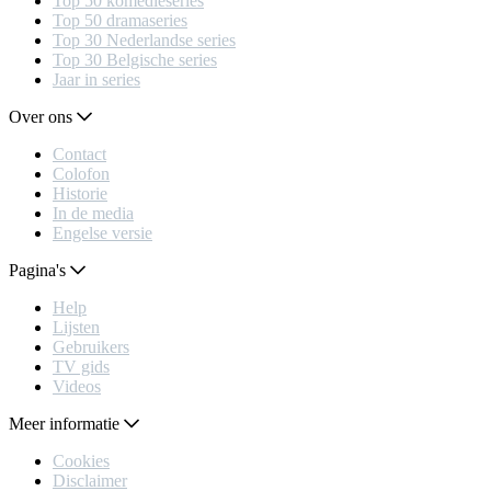
Top 50 komedieseries
Top 50 dramaseries
Top 30 Nederlandse series
Top 30 Belgische series
Jaar in series
Over ons
Contact
Colofon
Historie
In de media
Engelse versie
Pagina's
Help
Lijsten
Gebruikers
TV gids
Videos
Meer informatie
Cookies
Disclaimer