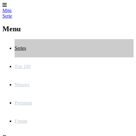
Mijn
Serie
Menu
Series
Top 100
Nieuws
Premium
Forum