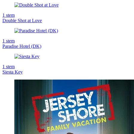
1
stem
Double Shot at Love
1
stem
Paradise Hotel (DK)
1
stem
Siesta Key