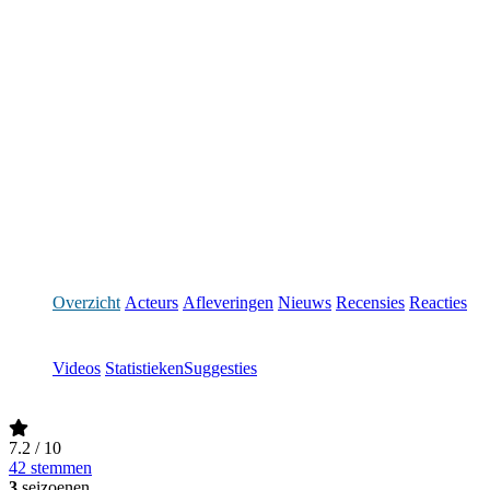
Overzicht
Acteurs
Afleveringen
Nieuws
Recensies
Reacties
Videos
Statistieken
Suggesties
7.2
/ 10
42 stemmen
3
seizoenen