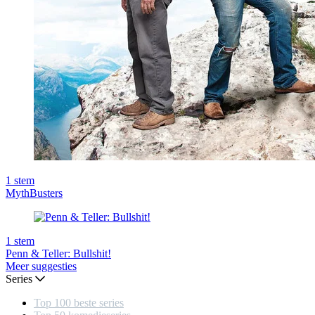
1
stem
MythBusters
1
stem
Penn & Teller: Bullshit!
Meer suggesties
Series
Top 100 beste series