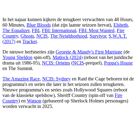
In het najaar kunnen kijkers de terugkeer verwachten van 48 Hours,
60 Minutes,
Blue Bloods
(dat zijn laatste seizoen hervat),
Elsbeth
,
The Equalizer
,
FBI
,
FBI: International
,
FBI: Most Wanted
,
Fire
Country
,
Ghosts
,
NCIS
,
The Neighborhood
,
Survivor
,
S.W.A.T.
(2017)
en
Tracker
.
De nieuwe herfstseries zijn
Georgie & Mandy's First Marriage
(de
Young Sheldon
spin-off),
Matlock (2024)
(reboot van het juridische
drama uit 1986-95),
NCIS: Origins
(
NCIS
-prequel),
Poppa's House
en The Summit.
The Amazing Race
,
NCIS: Sydney
en Raid the Cage behoren tot de
programma's en series die later in het seizoen zullen terugkeren.
Nieuwe programma's en series zoals Hollywood Squares (reboot
van de klassieke spelshow), Sheriff Country (spin-off van
Fire
Country
) en
Watson
(gebaseerd op Sherlock Holmes personages)
worden verwacht in 2025.