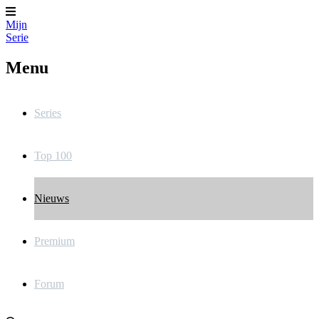
Mijn
Serie
Menu
Series
Top 100
Nieuws
Premium
Forum