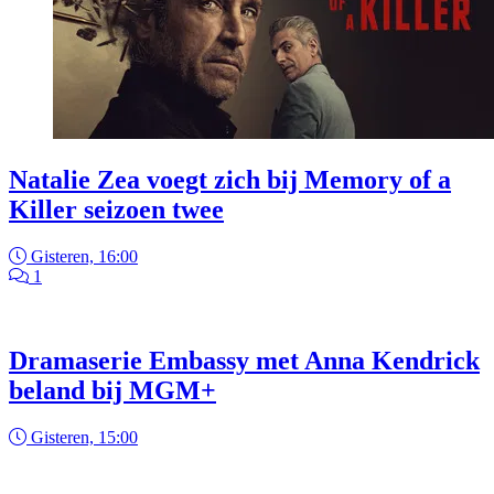
Natalie Zea voegt zich bij Memory of a
Killer seizoen twee
Gisteren, 16:00
1
Dramaserie Embassy met Anna Kendrick
beland bij MGM+
Gisteren, 15:00