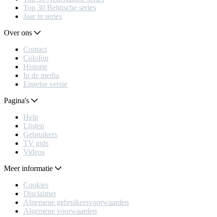
Top 30 Belgische series
Jaar in series
Over ons
Contact
Colofon
Historie
In de media
Engelse versie
Pagina's
Help
Lijsten
Gebruikers
TV gids
Videos
Meer informatie
Cookies
Disclaimer
Algemene gebruikersvoorwaarden
Algemene voorwaarden