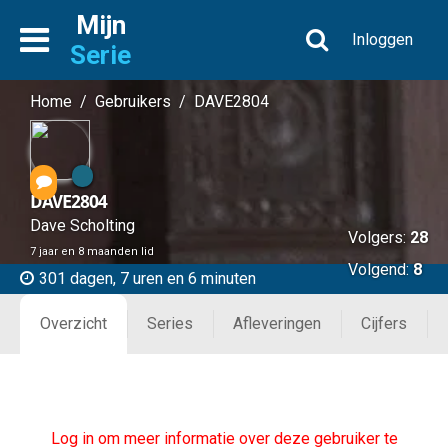
Mijn
Inloggen
Serie
Home
/
Gebruikers
/
DAVE2804
DAVE2804
Dave Scholting
Volgers:
28
7 jaar en 8 maanden lid
Volgend:
8
301 dagen, 7 uren en 6 minuten
Overzicht
Series
Afleveringen
Cijfers
Log in om meer informatie over deze gebruiker te