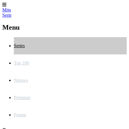
Mijn
Serie
Menu
Series
Top 100
Nieuws
Premium
Forum