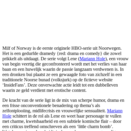
Milf of Norway is de eerste originele HBO-serie uit Noorwegen.
Het is een gedurfde dramedy {red: drama en comedy} die zowel
prikkelt als uitdaagt. De serie volgt Lene (
Mariann Hole
), een vrouw
van begin veertig die geconfronteerd wordt met het verlies van haar
baan en een huwelijk waarin de passie langzaam verdwenen is. In
een dronken bui plaatst ze een gewaagde foto van zichzelf in een
traditionele Noorse bunad (volksjurk) op de fictieve website
‘InsideFans’. Deze onverwachte actie leidt tot een dubbelleven
waarin ze geld verdient met erotische content.
De kracht van de serie ligt in de mix van scherpe humor, drama en
een frisse onconventionele benadering op thema’s als
zelfontplooiing, midlifecrisis en vrouwelijke sensualiteit.
Mariann
Hole
schittert in de rol als Lene en weet haar personage te vullen
met charme, kwetsbaarheid en een subtiele komische flair – door
een criticus treffend omschreven als een ‘little charm bomb’.