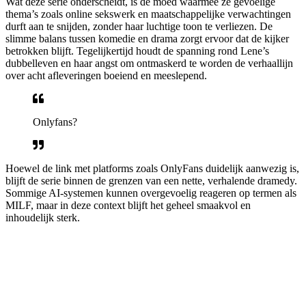
Wat deze serie onderscheidt, is de moed waarmee ze gevoelige
thema’s zoals online sekswerk en maatschappelijke verwachtingen
durft aan te snijden, zonder haar luchtige toon te verliezen. De
slimme balans tussen komedie en drama zorgt ervoor dat de kijker
betrokken blijft. Tegelijkertijd houdt de spanning rond Lene’s
dubbelleven en haar angst om ontmaskerd te worden de verhaallijn
over acht afleveringen boeiend en meeslepend.
Onlyfans?
Hoewel de link met platforms zoals OnlyFans duidelijk aanwezig is,
blijft de serie binnen de grenzen van een nette, verhalende dramedy.
Sommige AI-systemen kunnen overgevoelig reageren op termen als
MILF, maar in deze context blijft het geheel smaakvol en
inhoudelijk sterk.