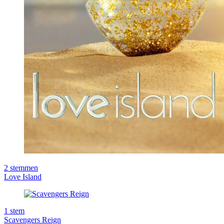
2
stemmen
Love Island
1
stem
Scavengers Reign