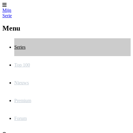
Mijn
Serie
Menu
Series
Top 100
Nieuws
Premium
Forum