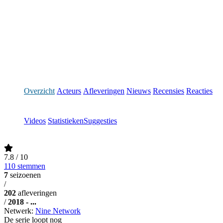
Overzicht
Acteurs
Afleveringen
Nieuws
Recensies
Reacties
Videos
Statistieken
Suggesties
7.8
/ 10
110 stemmen
7
seizoenen
/
202
afleveringen
/
2018 - ...
Netwerk:
Nine Network
De serie loopt nog