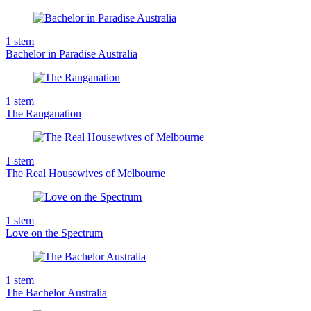
1
stem
Bachelor in Paradise Australia
1
stem
The Ranganation
1
stem
The Real Housewives of Melbourne
1
stem
Love on the Spectrum
1
stem
The Bachelor Australia