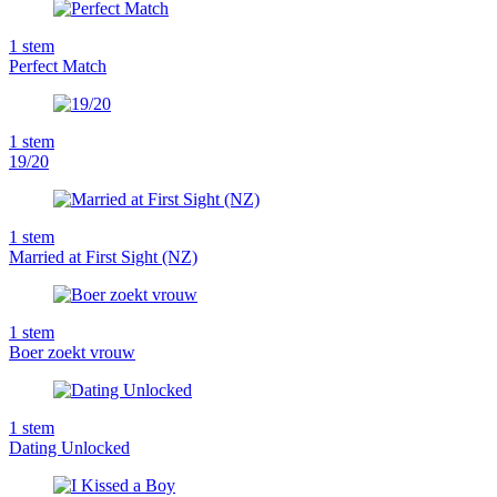
1
stem
Perfect Match
1
stem
19/20
1
stem
Married at First Sight (NZ)
1
stem
Boer zoekt vrouw
1
stem
Dating Unlocked