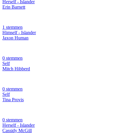
Herself - Islander
Erin Barnett
1 stemmen
Himself - Islander
Jaxon Human
0 stemmen
Self
Mitch Hibberd
0 stemmen
Self
Tina Provis
0 stemmen
Herself - Islander
Cassidy McGill