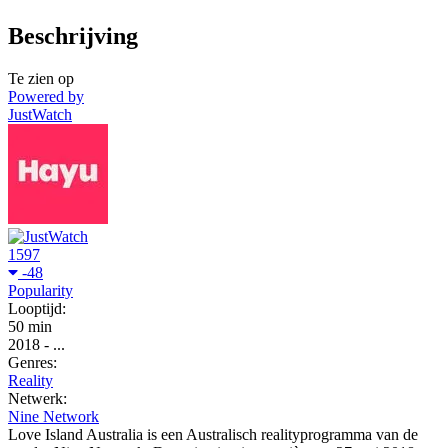
Beschrijving
Te zien op
Powered by
JustWatch
1597
-48
Popularity
Looptijd:
50 min
2018
-
...
Genres:
Reality
Netwerk:
Nine Network
Love Island Australia is een Australisch realityprogramma van de