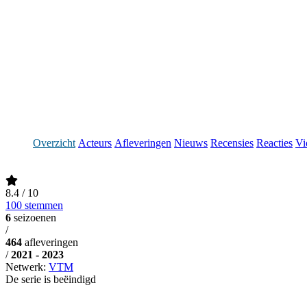
Overzicht
Acteurs
Afleveringen
Nieuws
Recensies
Reacties
Vi
8.4
/ 10
100 stemmen
6
seizoenen
/
464
afleveringen
/
2021 - 2023
Netwerk:
VTM
De serie is beëindigd