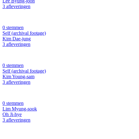
Lee Byung-joon
3 afleveringen
0 stemmen
Self (archival footage)
Kim Dae-jung
3 afleveringen
0 stemmen
Self (archival footage)
Kim Young-sam
3 afleveringen
0 stemmen
Lim Myung-sook
Oh Ji-hye
3 afleveringen