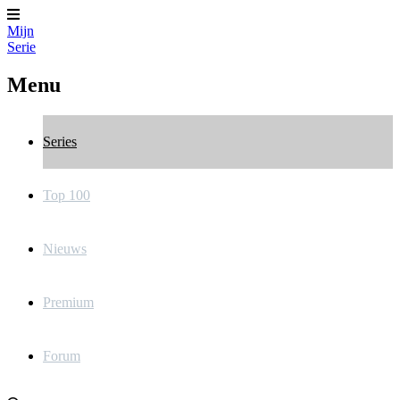
Mijn
Serie
Menu
Series
Top 100
Nieuws
Premium
Forum