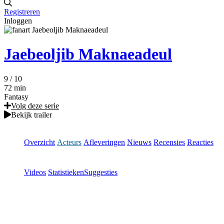
Registreren
Inloggen
Jaebeoljib Maknaeadeul
9
/ 10
72 min
Fantasy
Volg deze serie
Bekijk trailer
Overzicht
Acteurs
Afleveringen
Nieuws
Recensies
Reacties
Videos
Statistieken
Suggesties