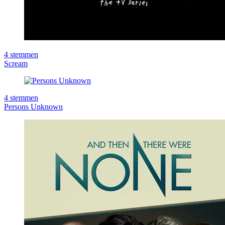
4
stemmen
Scream
4
stemmen
Persons Unknown