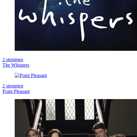
2
stemmen
The Whispers
2
stemmen
Point Pleasant