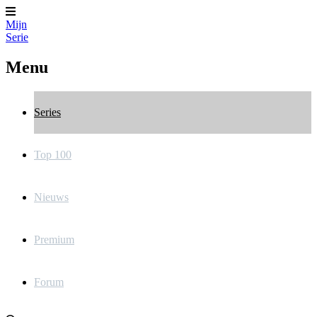
Mijn
Serie
Menu
Series
Top 100
Nieuws
Premium
Forum