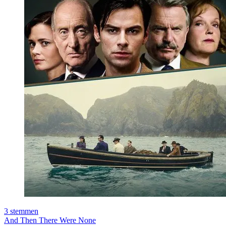
3
stemmen
And Then There Were None