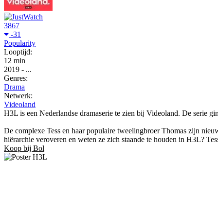
3867
-31
Popularity
Looptijd:
12 min
2019
-
...
Genres:
Drama
Netwerk:
Videoland
H3L is een Nederlandse dramaserie te zien bij Videoland. De serie g
De complexe Tess en haar populaire tweelingbroer Thomas zijn nieuw i
hiërarchie veroveren en weten ze zich staande te houden in H3L? Tess 
Koop bij Bol