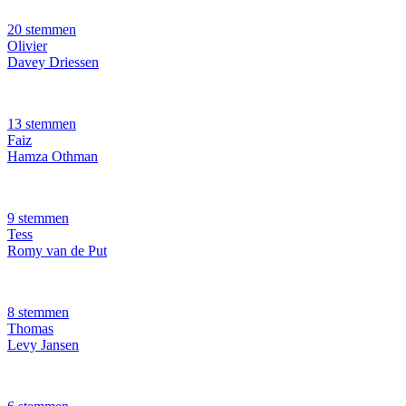
20 stemmen
Olivier
Davey Driessen
13 stemmen
Faiz
Hamza Othman
9 stemmen
Tess
Romy van de Put
8 stemmen
Thomas
Levy Jansen