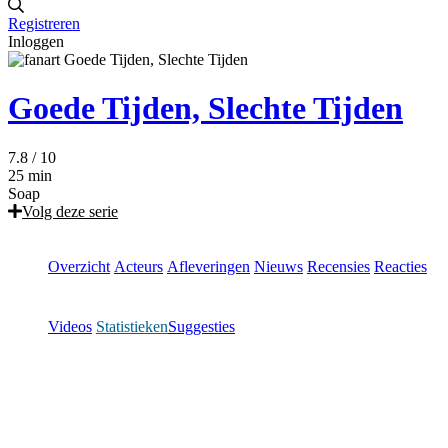
Registreren
Inloggen
Goede Tijden, Slechte Tijden
7.8
/ 10
25 min
Soap
Volg deze serie
Overzicht
Acteurs
Afleveringen
Nieuws
Recensies
Reacties
Videos
Statistieken
Suggesties