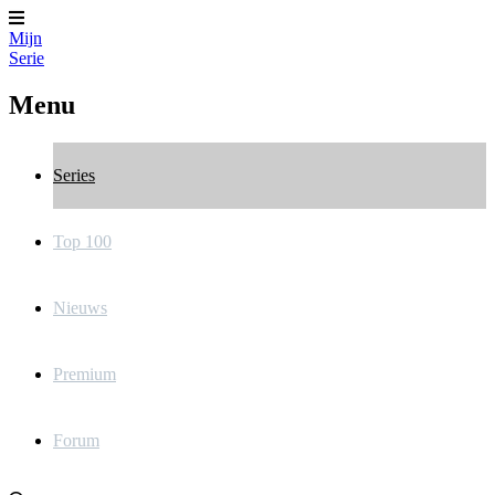
Mijn
Serie
Menu
Series
Top 100
Nieuws
Premium
Forum