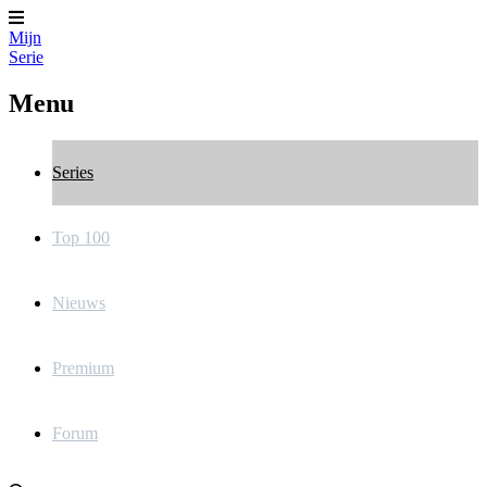
Mijn
Serie
Menu
Series
Top 100
Nieuws
Premium
Forum