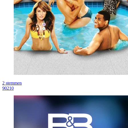
2
stemmen
90210