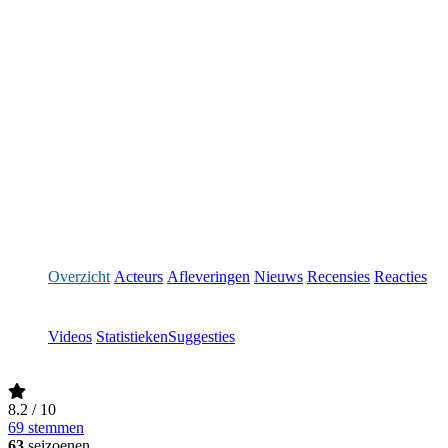
Overzicht
Acteurs
Afleveringen
Nieuws
Recensies
Reacties
Videos
Statistieken
Suggesties
8.2
/ 10
69 stemmen
63
seizoenen