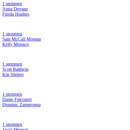
1 stemmen
Anna Devane
Finola Hughes
1 stemmen
Sam McCall Morgan
Kelly Monaco
1 stemmen
Scott Baldwin
Kin Shriner
1 stemmen
Dante Falconeri
Dominic Zamprogna
1 stemmen
Jason Morgan