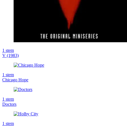
1
stem
V (1983)
1
stem
Chicago Hope
1
stem
Doctors
1
stem