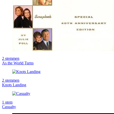
2
stemmen
As the World Turns
2
stemmen
Knots Landing
1
stem
Casualty