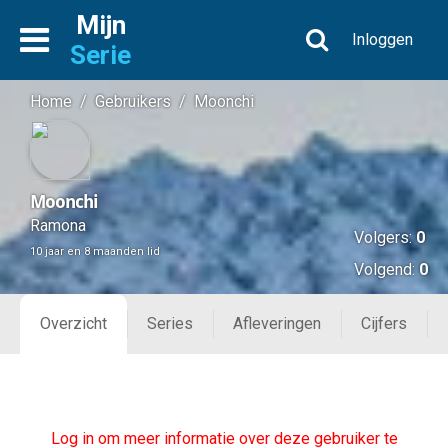
Mijn
Inloggen
Serie
Home
/
Gebruikers
/
Moonchi
Moonchi
Ramona
Volgers:
0
10 jaar en 8 maanden lid
Volgend:
0
Overzicht
Series
Afleveringen
Cijfers
Log in om meer informatie over deze gebruiker te