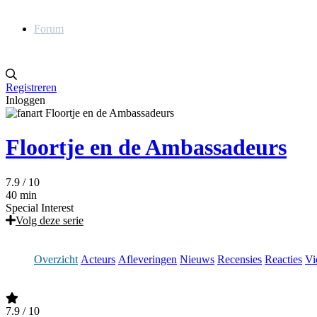
Forum
Registreren
Inloggen
Floortje en de Ambassadeurs
7.9
/ 10
40 min
Special Interest
Volg deze serie
Overzicht
Acteurs
Afleveringen
Nieuws
Recensies
Reacties
Vi
7.9
/ 10