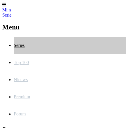
Mijn
Serie
Menu
Series
Top 100
Nieuws
Premium
Forum