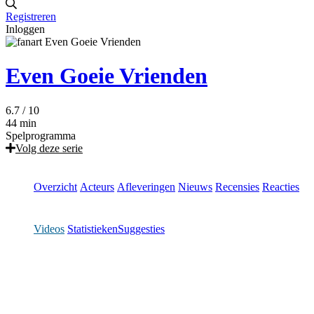
Registreren
Inloggen
Even Goeie Vrienden
6.7
/ 10
44 min
Spelprogramma
Volg deze serie
Overzicht
Acteurs
Afleveringen
Nieuws
Recensies
Reacties
Videos
Statistieken
Suggesties