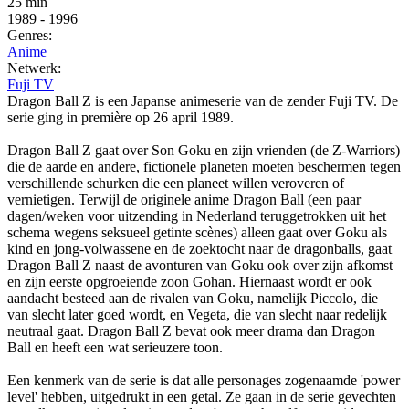
25 min
1989
-
1996
Genres:
Anime
Netwerk:
Fuji TV
Dragon Ball Z is een Japanse animeserie van de zender Fuji TV. De
serie ging in première op 26 april 1989.
Dragon Ball Z gaat over Son Goku en zijn vrienden (de Z-Warriors)
die de aarde en andere, fictionele planeten moeten beschermen tegen
verschillende schurken die een planeet willen veroveren of
vernietigen. Terwijl de originele anime Dragon Ball (een paar
dagen/weken voor uitzending in Nederland teruggetrokken uit het
schema wegens seksueel getinte scènes) alleen gaat over Goku als
kind en jong-volwassene en de zoektocht naar de dragonballs, gaat
Dragon Ball Z naast de avonturen van Goku ook over zijn afkomst
en zijn eerste opgroeiende zoon Gohan. Hiernaast wordt er ook
aandacht besteed aan de rivalen van Goku, namelijk Piccolo, die
van slecht later goed wordt, en Vegeta, die van slecht naar redelijk
neutraal gaat. Dragon Ball Z bevat ook meer drama dan Dragon
Ball en heeft een wat serieuzere toon.
Een kenmerk van de serie is dat alle personages zogenaamde 'power
level' hebben, uitgedrukt in een getal. Ze gaan in de serie gevechten