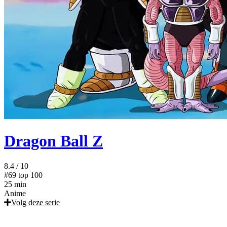
Dragon Ball Z
8.4
/ 10
#69
top 100
25 min
Anime
Volg deze serie