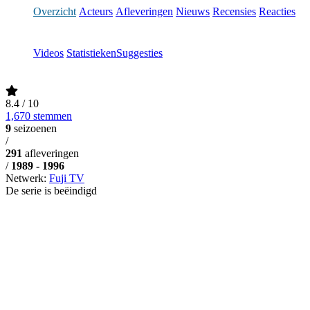
Overzicht
Acteurs
Afleveringen
Nieuws
Recensies
Reacties
Videos
Statistieken
Suggesties
8.4
/ 10
1,670 stemmen
9
seizoenen
/
291
afleveringen
/
1989 - 1996
Netwerk:
Fuji TV
De serie is beëindigd