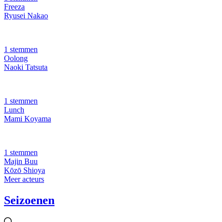
Freeza
Ryusei Nakao
1 stemmen
Oolong
Naoki Tatsuta
1 stemmen
Lunch
Mami Koyama
1 stemmen
Majin Buu
Kōzō Shioya
Meer acteurs
Seizoenen