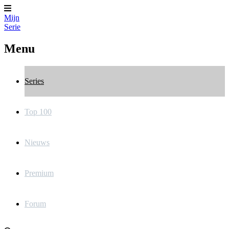
Mijn
Serie
Menu
Series
Top 100
Nieuws
Premium
Forum