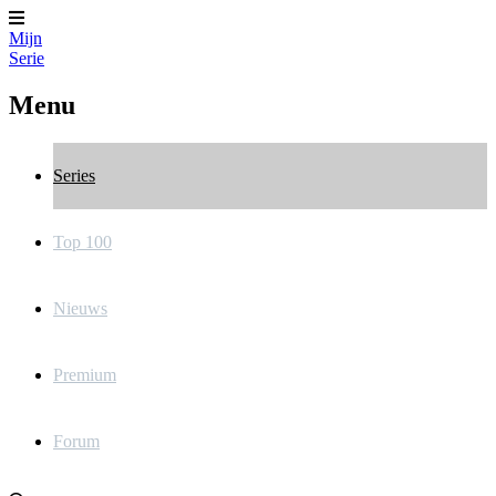
Mijn
Serie
Menu
Series
Top 100
Nieuws
Premium
Forum