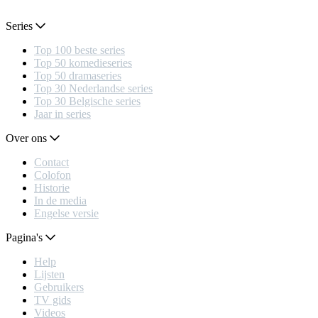
Series
Top 100 beste series
Top 50 komedieseries
Top 50 dramaseries
Top 30 Nederlandse series
Top 30 Belgische series
Jaar in series
Over ons
Contact
Colofon
Historie
In de media
Engelse versie
Pagina's
Help
Lijsten
Gebruikers
TV gids
Videos