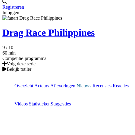
Registreren
Inloggen
Drag Race Philippines
9
/ 10
60 min
Competitie-programma
Volg deze serie
Bekijk trailer
Overzicht
Acteurs
Afleveringen
Nieuws
Recensies
Reacties
Videos
Statistieken
Suggesties