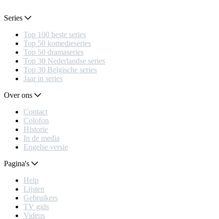
Series
Top 100 beste series
Top 50 komedieseries
Top 50 dramaseries
Top 30 Nederlandse series
Top 30 Belgische series
Jaar in series
Over ons
Contact
Colofon
Historie
In de media
Engelse versie
Pagina's
Help
Lijsten
Gebruikers
TV gids
Videos