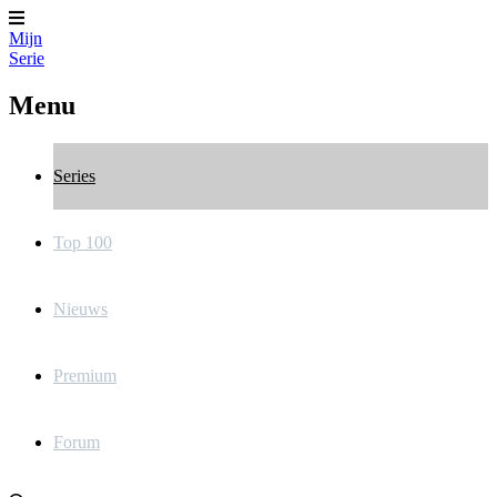
Mijn
Serie
Menu
Series
Top 100
Nieuws
Premium
Forum