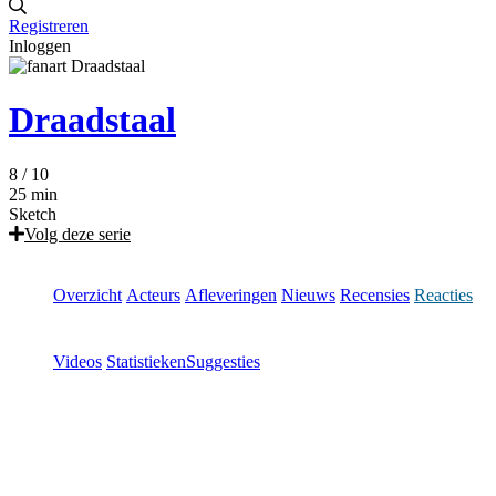
Registreren
Inloggen
Draadstaal
8
/ 10
25 min
Sketch
Volg deze serie
Overzicht
Acteurs
Afleveringen
Nieuws
Recensies
Reacties
Videos
Statistieken
Suggesties