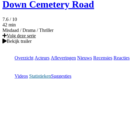
Down Cemetery Road
7.6
/ 10
42 min
Misdaad
/
Drama
/
Thriller
Volg deze serie
Bekijk trailer
Overzicht
Acteurs
Afleveringen
Nieuws
Recensies
Reacties
Videos
Statistieken
Suggesties