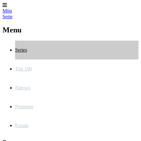
Mijn
Serie
Menu
Series
Top 100
Nieuws
Premium
Forum