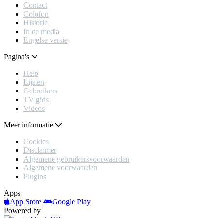
Contact
Colofon
Historie
In de media
Engelse versie
Pagina's
Help
Lijsten
Gebruikers
TV gids
Videos
Meer informatie
Cookies
Disclaimer
Algemene gebruikersvoorwaarden
Algemene voorwaarden
Plugins
Apps
App Store
Google Play
Powered by