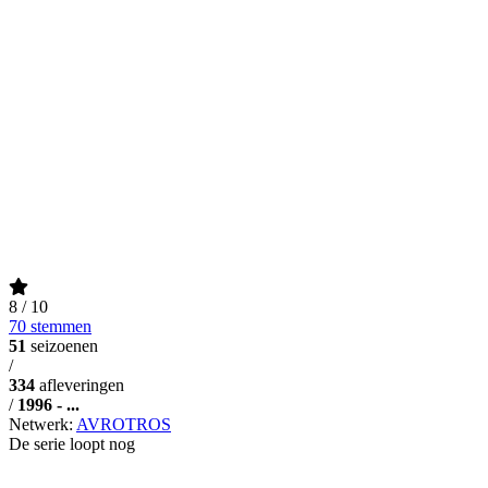
8
/ 10
70 stemmen
51
seizoenen
/
334
afleveringen
/
1996 - ...
Netwerk:
AVROTROS
De serie loopt nog