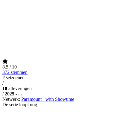
8.5
/ 10
372 stemmen
2
seizoenen
/
10
afleveringen
/
2025 - ...
Netwerk:
Paramount+ with Showtime
De serie loopt nog