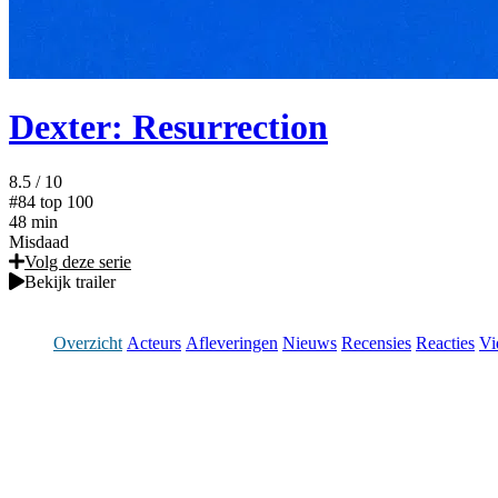
Dexter: Resurrection
8.5
/ 10
#84
top 100
48 min
Misdaad
Volg deze serie
Bekijk trailer
Overzicht
Acteurs
Afleveringen
Nieuws
Recensies
Reacties
Vi