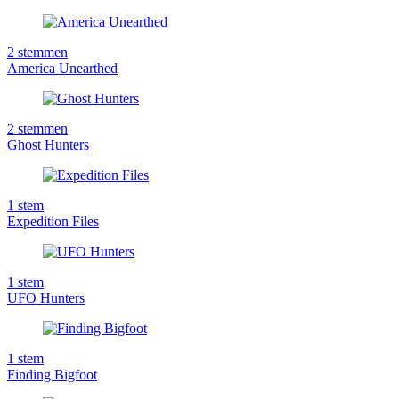
2
stemmen
America Unearthed
2
stemmen
Ghost Hunters
1
stem
Expedition Files
1
stem
UFO Hunters
1
stem
Finding Bigfoot