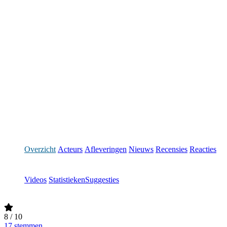
Overzicht
Acteurs
Afleveringen
Nieuws
Recensies
Reacties
Videos
Statistieken
Suggesties
8
/ 10
17 stemmen