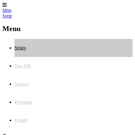
Mijn
Serie
Menu
Series
Top 100
Nieuws
Premium
Forum