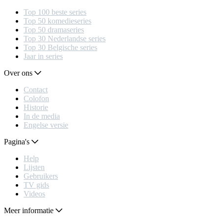
Top 100 beste series
Top 50 komedieseries
Top 50 dramaseries
Top 30 Nederlandse series
Top 30 Belgische series
Jaar in series
Over ons
Contact
Colofon
Historie
In de media
Engelse versie
Pagina's
Help
Lijsten
Gebruikers
TV gids
Videos
Meer informatie