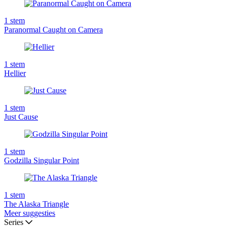
1
stem
Paranormal Caught on Camera
1
stem
Hellier
1
stem
Just Cause
1
stem
Godzilla Singular Point
1
stem
The Alaska Triangle
Meer suggesties
Series