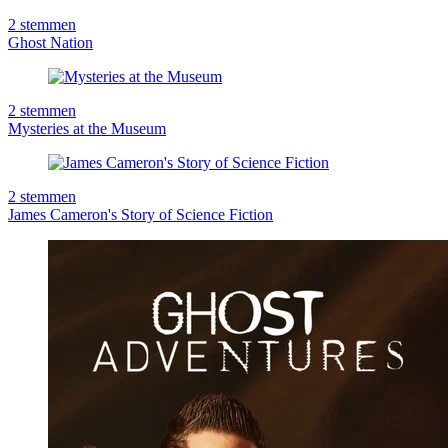
2
stemmen
Ghost Nation
2
stemmen
Mysteries at the Museum
2
stemmen
James Cameron's Story of Science Fiction