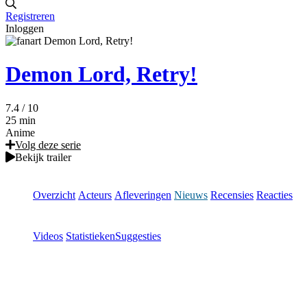
Registreren
Inloggen
Demon Lord, Retry!
7.4
/ 10
25 min
Anime
Volg deze serie
Bekijk trailer
Overzicht
Acteurs
Afleveringen
Nieuws
Recensies
Reacties
Videos
Statistieken
Suggesties