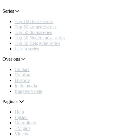
Series
Top 100 beste series
Top 50 komedieseries
Top 50 dramaseries
Top 30 Nederlandse series
Top 30 Belgische series
Jaar in series
Over ons
Contact
Colofon
Historie
In de media
Engelse versie
Pagina's
Help
Lijsten
Gebruikers
TV gids
Videos