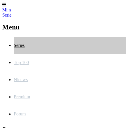
Mijn
Serie
Menu
Series
Top 100
Nieuws
Premium
Forum