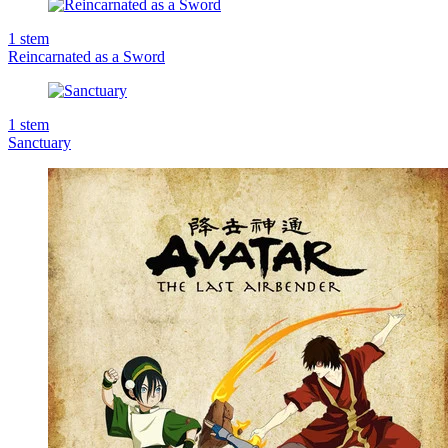
1
stem
Reincarnated as a Sword
1
stem
Sanctuary