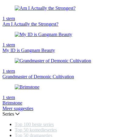
1
stem
Am I Actually the Strongest?
1
stem
My ID is Gangnam Beauty
1
stem
Grandmaster of Demonic Cultivation
1
stem
Brimstone
Meer suggesties
Series
Top 100 beste series
Top 50 komedieseries
Top 50 dramaseries