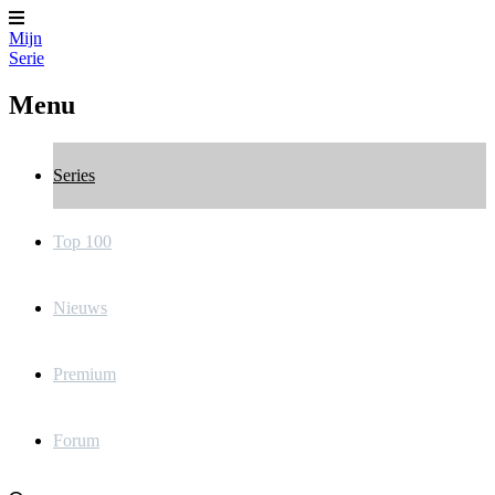
Mijn
Serie
Menu
Series
Top 100
Nieuws
Premium
Forum