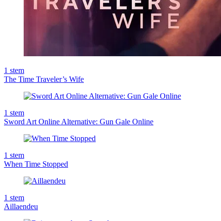
1
stem
The Time Traveler’s Wife
1
stem
Sword Art Online Alternative: Gun Gale Online
1
stem
When Time Stopped
1
stem
Aillaendeu