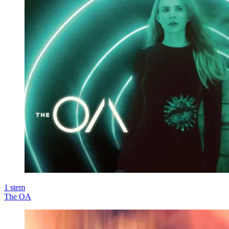
1
stem
The OA