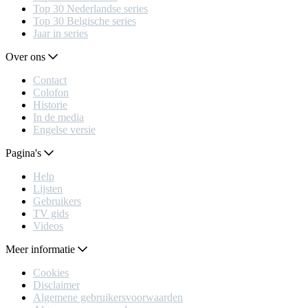
Top 30 Nederlandse series
Top 30 Belgische series
Jaar in series
Over ons
Contact
Colofon
Historie
In de media
Engelse versie
Pagina's
Help
Lijsten
Gebruikers
TV gids
Videos
Meer informatie
Cookies
Disclaimer
Algemene gebruikersvoorwaarden