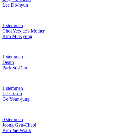
Lee Do-hyun
1 stemmen
Choi Yee-jae's Mother
Kim Mi-Kyung
1 stemmen
Death
Park So-Dam
1 stemmen
Lee Ji-soo
Go Youn-jung
0 stemmen
Jeong Gyu-Cheol
Kim Jae-Wook