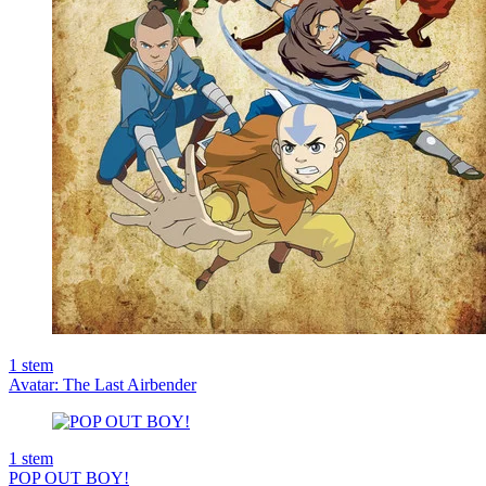
1
stem
Avatar: The Last Airbender
1
stem
POP OUT BOY!