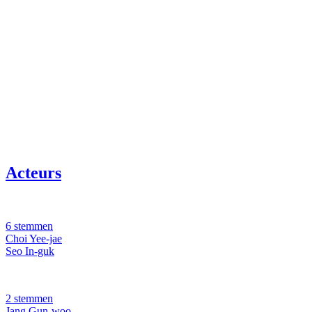
Acteurs
6 stemmen
Choi Yee-jae
Seo In-guk
2 stemmen
Jang Gun-woo