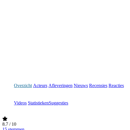
Overzicht
Acteurs
Afleveringen
Nieuws
Recensies
Reacties
Videos
Statistieken
Suggesties
8.7
/ 10
15 stemmen