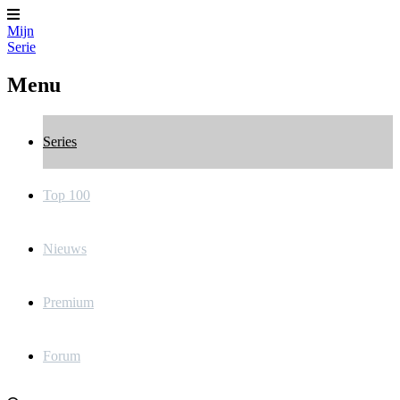
Mijn
Serie
Menu
Series
Top 100
Nieuws
Premium
Forum