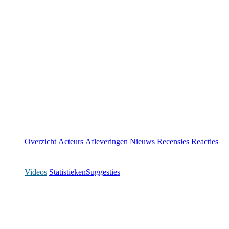
Overzicht
Acteurs
Afleveringen
Nieuws
Recensies
Reacties
Videos
Statistieken
Suggesties