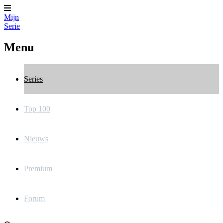
Mijn
Serie
Menu
Series
Top 100
Nieuws
Premium
Forum