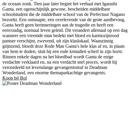
de oceaan zonk. Tien jaar later begint het verhaal met Igarashi
Ganta, een ogenschijnlijk gewone, bescheiden middelbare
schoolstudent die de middelbare school van de Prefectuur Nagano
bezoekt. Een ontsnapte, een overlevende van de grote aardbeving,
Ganta heeft geen herinneringen aan de tragedie en heeft een
eenvoudig, normaal leven geleid. Dit verandert allemaal op een dag
wanneer een vreemde man bedekt met bloed en karmozijnrood
pantser verschijnt, zwevend, uit zijn klaslokaal. Waanzinnig
grijnzend, bloedt deze Rode Man Ganta's hele klas af en, in plaats
van hem te doden, sluit hij een rode kristallen scherf in zijn borst.
Binnen enkele dagen na het bloedbad wordt Ganta de enige
verdachte verklaard en, na een verdacht snel proces, wordt hij
veroordeeld tot levenslange gevangenisstraf in Deadman
Wonderland, een enorme themaparkachtige gevangenis.
Koop bij Bol