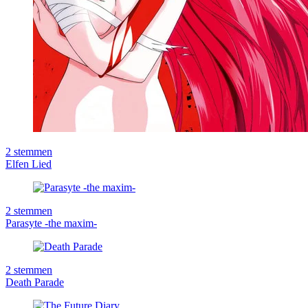
2
stemmen
Elfen Lied
2
stemmen
Parasyte -the maxim-
2
stemmen
Death Parade