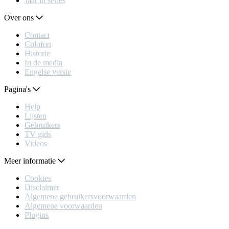
Jaar in series
Over ons
Contact
Colofon
Historie
In de media
Engelse versie
Pagina's
Help
Lijsten
Gebruikers
TV gids
Videos
Meer informatie
Cookies
Disclaimer
Algemene gebruikersvoorwaarden
Algemene voorwaarden
Plugins