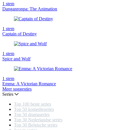
1
stem
Danganronpa: The Animation
1
stem
Captain of Destiny
1
stem
Spice and Wolf
1
stem
Emma: A Victorian Romance
Meer suggesties
Series
Top 100 beste series
Top 50 komedieseries
Top 50 dramaseries
Top 30 Nederlandse series
Top 30 Belgische series