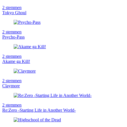
2
stemmen
Tokyo Ghoul
2
stemmen
Psycho-Pass
2
stemmen
Akame ga Kill!
2
stemmen
Claymore
2
stemmen
Re:Zero -Starting Life in Another World-