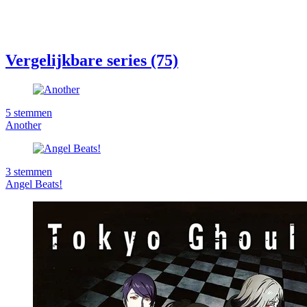
Vergelijkbare series (75)
5
stemmen
Another
3
stemmen
Angel Beats!