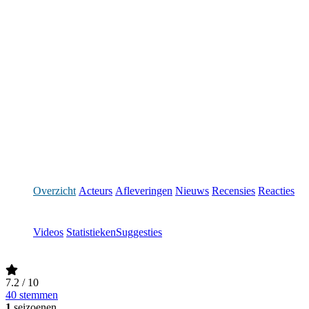
Overzicht
Acteurs
Afleveringen
Nieuws
Recensies
Reacties
Videos
Statistieken
Suggesties
7.2
/ 10
40 stemmen
1
seizoenen