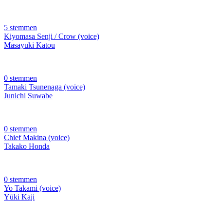
5 stemmen
Kiyomasa Senji / Crow (voice)
Masayuki Katou
0 stemmen
Tamaki Tsunenaga (voice)
Junichi Suwabe
0 stemmen
Chief Makina (voice)
Takako Honda
0 stemmen
Yo Takami (voice)
Yūki Kaji