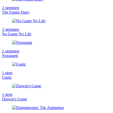
2
stemmen
The Future Diary
2
stemmen
No Game No Life
2
stemmen
Noragami
1
stem
Gantz
1
stem
Darwin's Game