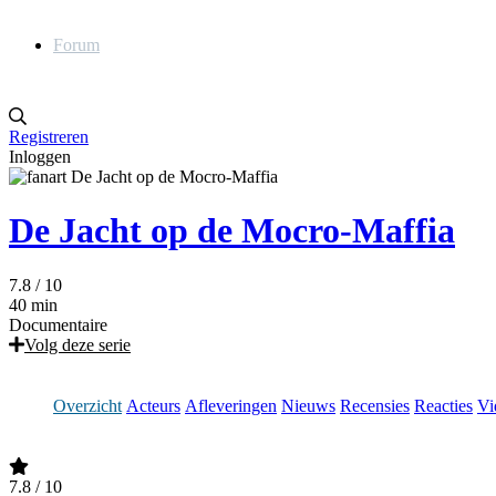
Forum
Registreren
Inloggen
De Jacht op de Mocro-Maffia
7.8
/ 10
40 min
Documentaire
Volg deze serie
Overzicht
Acteurs
Afleveringen
Nieuws
Recensies
Reacties
Vi
7.8
/ 10