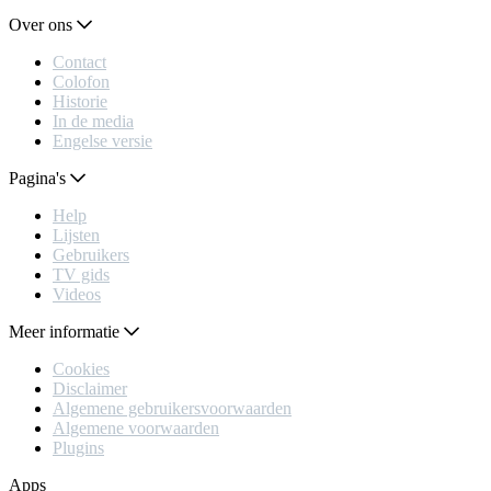
Over ons
Contact
Colofon
Historie
In de media
Engelse versie
Pagina's
Help
Lijsten
Gebruikers
TV gids
Videos
Meer informatie
Cookies
Disclaimer
Algemene gebruikersvoorwaarden
Algemene voorwaarden
Plugins
Apps