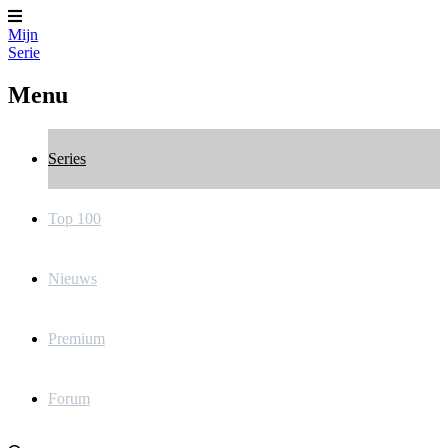
Mijn
Serie
Menu
Series
Top 100
Nieuws
Premium
Forum