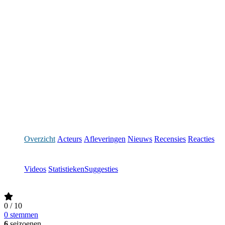
Overzicht
Acteurs
Afleveringen
Nieuws
Recensies
Reacties
Videos
Statistieken
Suggesties
0
/ 10
0 stemmen
6
seizoenen