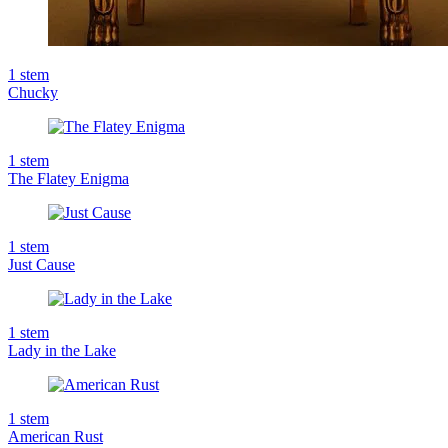
1
stem
Chucky
1
stem
The Flatey Enigma
1
stem
Just Cause
1
stem
Lady in the Lake
1
stem
American Rust