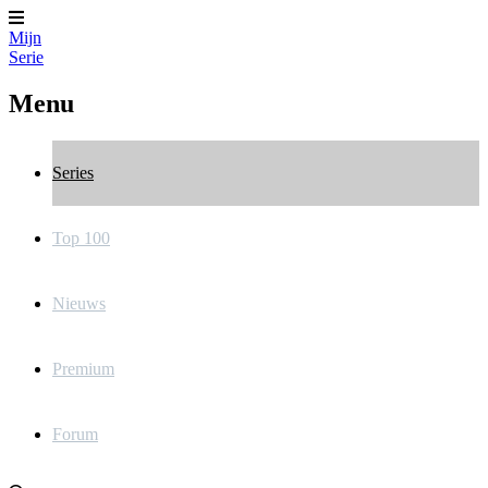
Mijn
Serie
Menu
Series
Top 100
Nieuws
Premium
Forum