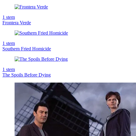
1
stem
Frontera Verde
1
stem
Southern Fried Homicide
1
stem
The Spoils Before Dying