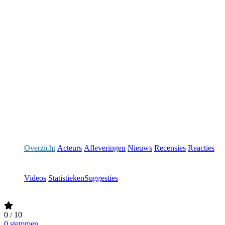
Overzicht
Acteurs
Afleveringen
Nieuws
Recensies
Reacties
Videos
Statistieken
Suggesties
0
/ 10
0 stemmen