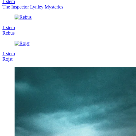
1
stem
The Inspector Lynley Mysteries
1
stem
Rebus
1
stem
Rojst