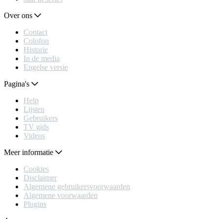
Over ons
Contact
Colofon
Historie
In de media
Engelse versie
Pagina's
Help
Lijsten
Gebruikers
TV gids
Videos
Meer informatie
Cookies
Disclaimer
Algemene gebruikersvoorwaarden
Algemene voorwaarden
Plugins