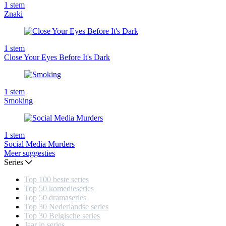
1
stem
Znaki
1
stem
Close Your Eyes Before It's Dark
1
stem
Smoking
1
stem
Social Media Murders
Meer suggesties
Series
Top 100 beste series
Top 50 komedieseries
Top 50 dramaseries
Top 30 Nederlandse series
Top 30 Belgische series
Jaar in series