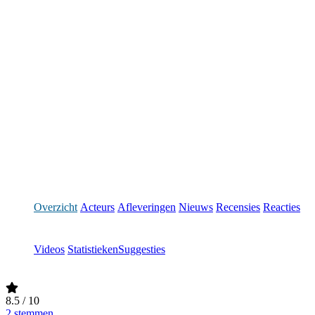
Overzicht
Acteurs
Afleveringen
Nieuws
Recensies
Reacties
Videos
Statistieken
Suggesties
8.5
/ 10
2 stemmen