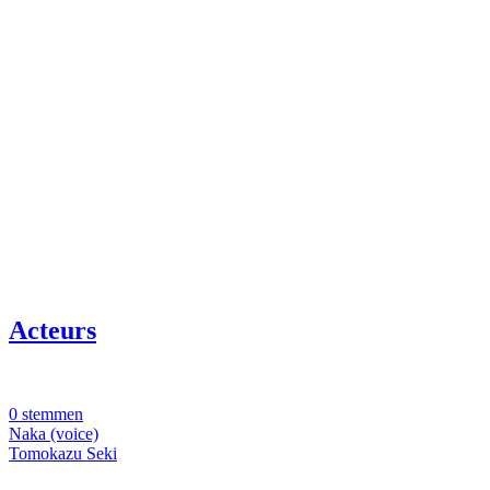
Acteurs
0 stemmen
Naka (voice)
Tomokazu Seki