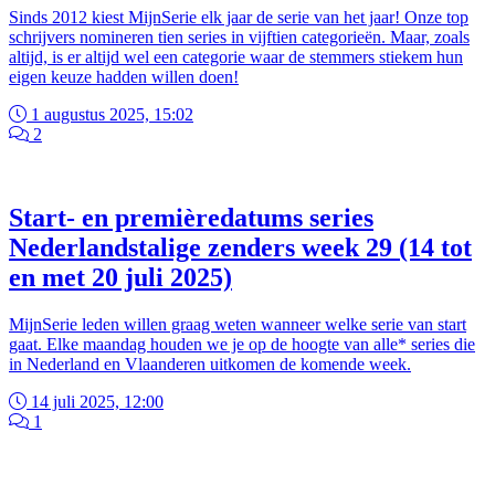
Sinds 2012 kiest MijnSerie elk jaar de serie van het jaar! Onze top
schrijvers nomineren tien series in vijftien categorieën. Maar, zoals
altijd, is er altijd wel een categorie waar de stemmers stiekem hun
eigen keuze hadden willen doen!
1 augustus 2025, 15:02
2
Start- en premièredatums series
Nederlandstalige zenders week 29 (14 tot
en met 20 juli 2025)
MijnSerie leden willen graag weten wanneer welke serie van start
gaat. Elke maandag houden we je op de hoogte van alle* series die
in Nederland en Vlaanderen uitkomen de komende week.
14 juli 2025, 12:00
1