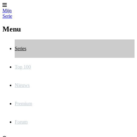
Mijn
Serie
Menu
Series
Top 100
Nieuws
Premium
Forum