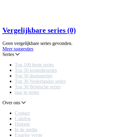
Vergelijkbare series (0)
Geen vergelijkbare series gevonden.
Meer suggesties
Series
Top 100 beste series
Top 50 komedieseries
Top 50 dramaseries
Top 30 Nederlandse series
Top 30 Belgische series
Jaar in series
Over ons
Contact
Colofon
Historie
In de media
Engelse versie