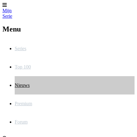
Mijn
Serie
Menu
Series
Top 100
Nieuws
Premium
Forum