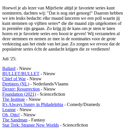
Hoewel je als lezer van MijnSerie altijd je favoriete series kunt
nomineren, dachten wij: "Dat is nog niet genoeg!" Daarom hebben
we iets leuks bedacht: elke maand lanceren we een poll waarin jij
kunt stemmen op vijftien series* die die maand zijn uitgekomen of
in première zijn gegaan. Zo krijg jij de kans om je stem te laten
horen en je favoriete series een boost te geven! Wij verzamelen al
deze stemmen en nemen ze mee in de nominaties voor de grote
verkiezing aan het einde van het jaar. Zo zorgen we ervoor dat de
populairste series écht de aandacht krijgen die ze verdienen!
Juli '25:
Ballard
- Nieuw
BULLET/BULLET
- Nieuw
Chief of War
- Nieuw
Dertigers (NL)
- Nederlands/Vlaams
Dexter: Resurrection
- Nieuw
Foundation (2021)
- Sciencefiction
The Institute
- Nieuw
It's Always Sunny in Philadelphia
- Comedy/Dramedy
Leanne
- Nieuw
Oh, Otto!
- Nieuw
The Sandman
- Fantasy
Star Trek: Strange New Worlds
- Sciencefiction