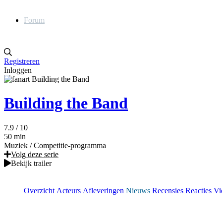
Forum
Registreren
Inloggen
Building the Band
7.9
/ 10
50 min
Muziek
/
Competitie-programma
Volg deze serie
Bekijk trailer
Overzicht
Acteurs
Afleveringen
Nieuws
Recensies
Reacties
Vi