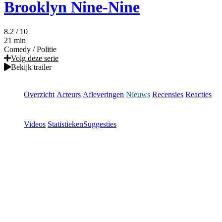
Brooklyn Nine-Nine
8.2
/ 10
21 min
Comedy
/
Politie
Volg deze serie
Bekijk trailer
Overzicht
Acteurs
Afleveringen
Nieuws
Recensies
Reacties
Videos
Statistieken
Suggesties