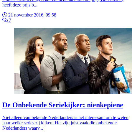
heeft deze prijs b...
21 november 2016, 09:58
7
De Onbekende Seriekijker: nienkepiene
Niet alleen van bekende Nederlanders is het interessant om te weten
naar welke series zij kijken. Het zijn juist vaak die onbekende
Nederlanders waarv...