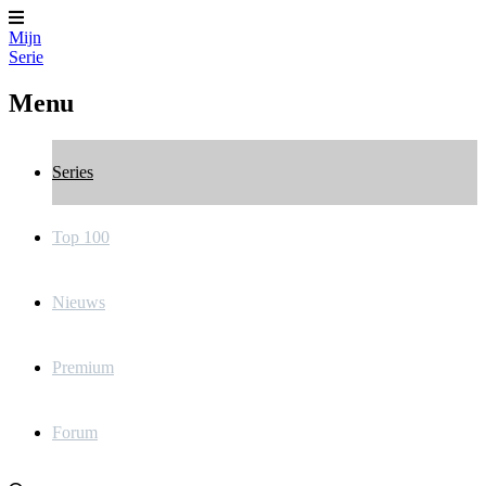
Mijn
Serie
Menu
Series
Top 100
Nieuws
Premium
Forum