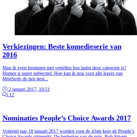
Verkiezingen: Beste komedieserie van
2016
Mag ik even beginnen met vertellen hoe lastig deze categorie is?
Humor is super subjectief. Hoe kan ik nou voor alle lezers van
MijnSerie de tien best...
2 januari 2017, 10:51
12
Nominaties People’s Choice Awards 2017
Volgend jaar 18 januari 2017 worden voor de 43ste keer de People’s
Choice Awards uitgereikt. De bedenker van de prijs, Bob Stivers,