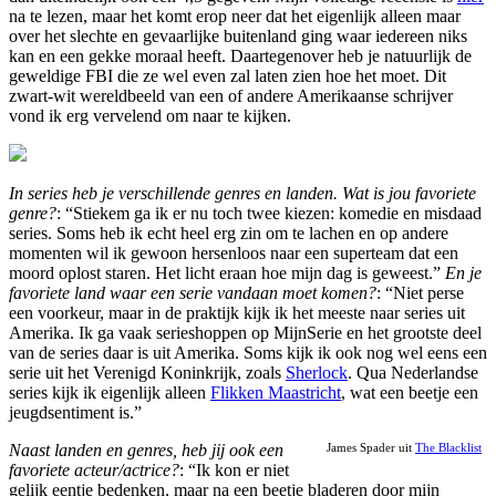
na te lezen, maar het komt erop neer dat het eigenlijk alleen maar
over het slechte en gevaarlijke buitenland ging waar iedereen niks
kan en een gekke moraal heeft. Daartegenover heb je natuurlijk de
geweldige FBI die ze wel even zal laten zien hoe het moet. Dit
zwart-wit wereldbeeld van een of andere Amerikaanse schrijver
vond ik erg vervelend om naar te kijken.
In series heb je verschillende genres en landen. Wat is jou favoriete
genre?
: “Stiekem ga ik er nu toch twee kiezen: komedie en misdaad
series. Soms heb ik echt heel erg zin om te lachen en op andere
momenten wil ik gewoon hersenloos naar een superteam dat een
moord oplost staren. Het licht eraan hoe mijn dag is geweest.”
En je
favoriete land waar een serie vandaan moet komen?
: “Niet perse
een voorkeur, maar in de praktijk kijk ik het meeste naar series uit
Amerika. Ik ga vaak serieshoppen op MijnSerie en het grootste deel
van de series daar is uit Amerika. Soms kijk ik ook nog wel eens een
serie uit het Verenigd Koninkrijk, zoals
Sherlock
. Qua Nederlandse
series kijk ik eigenlijk alleen
Flikken Maastricht
, wat een beetje een
jeugdsentiment is.”
Naast landen en genres, heb jij ook een
James Spader uit
The Blacklist
favoriete acteur/actrice?
: “Ik kon er niet
gelijk eentje bedenken, maar na een beetje bladeren door mijn