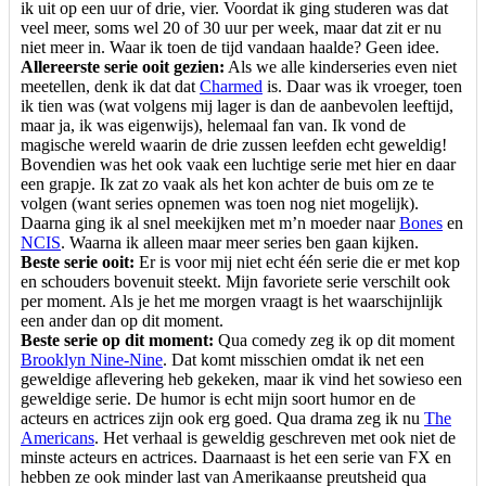
ik uit op een uur of drie, vier. Voordat ik ging studeren was dat
veel meer, soms wel 20 of 30 uur per week, maar dat zit er nu
niet meer in. Waar ik toen de tijd vandaan haalde? Geen idee.
Allereerste serie ooit gezien:
Als we alle kinderseries even niet
meetellen, denk ik dat dat
Charmed
is. Daar was ik vroeger, toen
ik tien was (wat volgens mij lager is dan de aanbevolen leeftijd,
maar ja, ik was eigenwijs), helemaal fan van. Ik vond de
magische wereld waarin de drie zussen leefden echt geweldig!
Bovendien was het ook vaak een luchtige serie met hier en daar
een grapje. Ik zat zo vaak als het kon achter de buis om ze te
volgen (want series opnemen was toen nog niet mogelijk).
Daarna ging ik al snel meekijken met m’n moeder naar
Bones
en
NCIS
. Waarna ik alleen maar meer series ben gaan kijken.
Beste serie ooit:
Er is voor mij niet echt één serie die er met kop
en schouders bovenuit steekt. Mijn favoriete serie verschilt ook
per moment. Als je het me morgen vraagt is het waarschijnlijk
een ander dan op dit moment.
Beste serie op dit moment:
Qua comedy zeg ik op dit moment
Brooklyn Nine-Nine
. Dat komt misschien omdat ik net een
geweldige aflevering heb gekeken, maar ik vind het sowieso een
geweldige serie. De humor is echt mijn soort humor en de
acteurs en actrices zijn ook erg goed. Qua drama zeg ik nu
The
Americans
. Het verhaal is geweldig geschreven met ook niet de
minste acteurs en actrices. Daarnaast is het een serie van FX en
hebben ze ook minder last van Amerikaanse preutsheid qua