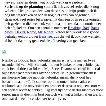
geweld, seks en drugs, wat ik ook wel kan waarderen.
Serie die op de planning staat:
Ik heb zoveel series die ik nog
wil zien. Het grootste deel van de series op mijn profiel heb ik
nog niet afgekeken of ben ik nog niet eens aan begonnen. Er
staan ook veel series bij waarvan ik dan één of twee afleveringen
heb gezien en die heel leuk vond, maar de rest daarna nooit meer
heb afgekeken. Om een aantal te noemen:
Breaking Bad
,
Bates
Motel
,
Dexter
,
Rome
,
Mr. Robot
. Verder heb ik ook hele goede
verhalen gehoord over
Banshee
, dus die wil ik ook nog wel zien,
al heb ik daar nog geen enkele aflevering van gekeken.
Nienke de Boode, haar gebruikersnaam is
, is drie jaar en twee
maanden lid van MijnSerie.nl: “Ik ben Nienke, ik ben achttien jaar
en ik ben al drie jaar lid van MijnSerie. Daarnaast schrijf ik hier al
bijna twee jaar recensies over de series. Mijn gebruikersnaam is
nienkepiene (niet de mooiste gebruikersnaam die ik ooit heb
bedacht, maar oké). Ik studeer op dit moment informatica en
wiskunde aan de universiteit en probeer daarnaast nog een soort van
een sociaal leven te hebben. Erg veel tijd houd ik dus niet over voor
series, maar ik doe mijn best om toch wel wat te kijken af en toe. En
om daar dan een recensie over te schrijven.