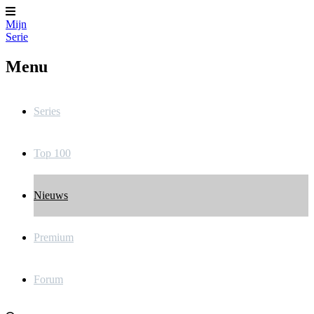
Mijn
Serie
Menu
Series
Top 100
Nieuws
Premium
Forum