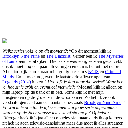
Welke series volg je op dit moment?
: “Op dit moment kijk ik
Brooklyn Nine-Nine
en
The Blacklist
. Verder ben ik
The Mysteries
of Laura
aan het afkijken. Die laatste was vorig seizoen gecanceld,
dus ik moet nog een paar afleveringen en dan is het uit met de pret.
Af en toe kijk ik ook naar mijn guilty pleasures
NCIS
en
Criminal
Minds
. En ik moet nog even de laatste drie afleveringen van
Legends (2014)
kijken.”
Hoe kijk je dan naar die series? Waar ben
je, hoe zit je erbij en eventueel met wie?
: “Meestal kijk ik alleen op
mijn laptop, op de bank of in bed. Soms kijk ik met mijn
huisgenoten op de grote tv in de woonkamer. Zo heb ik ze ook
verslaafd gemaakt aan een aantal series zoals
Brooklyn Nine-Nine
.”
En wacht je dan tot de afleveringen van jouw serie uitgezonden
worden op de Nederlandse televisie of stream je? Of beide?
:
“Vroeger keek ik bijna alleen op televisie, maar sinds ik op kamers
zit heb ik geen televisie-aansluiting meer dus moet ik alles streamen.