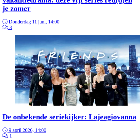
je zomer
Donderdag 11 juni, 14:00
3
De onbekende seriekijker: Lajeagiovanna
9 april 2026, 14:00
1