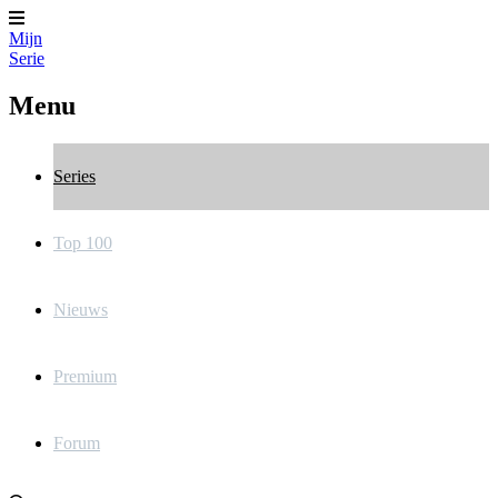
Mijn
Serie
Menu
Series
Top 100
Nieuws
Premium
Forum