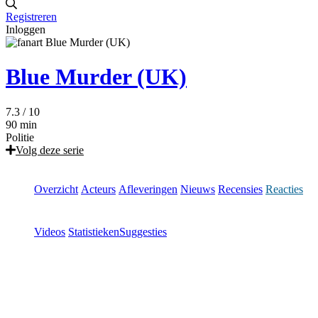
Registreren
Inloggen
Blue Murder (UK)
7.3
/ 10
90 min
Politie
Volg deze serie
Overzicht
Acteurs
Afleveringen
Nieuws
Recensies
Reacties
Videos
Statistieken
Suggesties