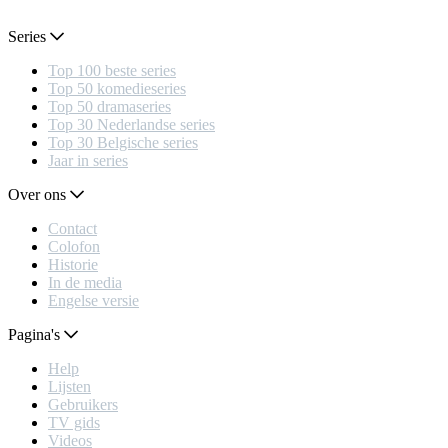
Series
Top 100 beste series
Top 50 komedieseries
Top 50 dramaseries
Top 30 Nederlandse series
Top 30 Belgische series
Jaar in series
Over ons
Contact
Colofon
Historie
In de media
Engelse versie
Pagina's
Help
Lijsten
Gebruikers
TV gids
Videos