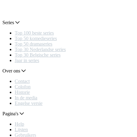
Series
Top 100 beste series
Top 50 komedieseries
Top 50 dramaseries
Top 30 Nederlandse series
Top 30 Belgische series
Jaar in series
Over ons
Contact
Colofon
Historie
In de media
Engelse versie
Pagina's
Help
Lijsten
Gebruikers