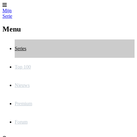
Mijn
Serie
Menu
Series
Top 100
Nieuws
Premium
Forum