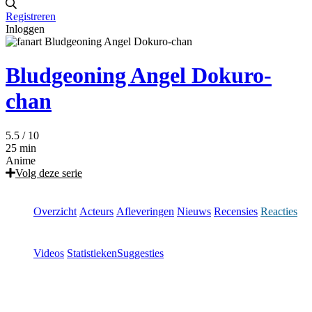
Registreren
Inloggen
Bludgeoning Angel Dokuro-
chan
5.5
/ 10
25 min
Anime
Volg deze serie
Overzicht
Acteurs
Afleveringen
Nieuws
Recensies
Reacties
Videos
Statistieken
Suggesties