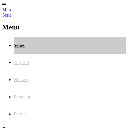
Mijn
Serie
Menu
Series
Top 100
Nieuws
Premium
Forum