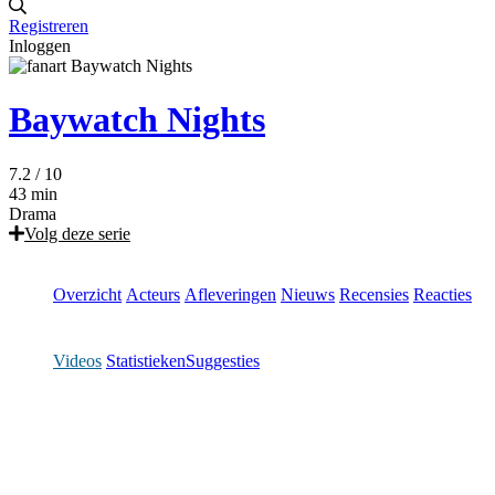
Registreren
Inloggen
Baywatch Nights
7.2
/ 10
43 min
Drama
Volg deze serie
Overzicht
Acteurs
Afleveringen
Nieuws
Recensies
Reacties
Videos
Statistieken
Suggesties