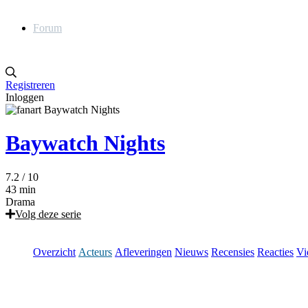
Forum
Registreren
Inloggen
Baywatch Nights
7.2
/ 10
43 min
Drama
Volg deze serie
Overzicht
Acteurs
Afleveringen
Nieuws
Recensies
Reacties
Vi