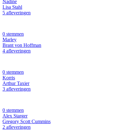
Nadine
Lisa Stahl
5 afleveringen
0 stemmen
Marley
Brant von Hoffman
4 afleveringen
0 stemmen
Korris
Arthur Taxier
3 afleveringen
0 stemmen
Alex Starger
Gregory Scott Cummins
2 afleveringen