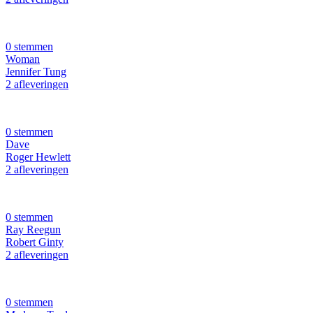
0 stemmen
Woman
Jennifer Tung
2 afleveringen
0 stemmen
Dave
Roger Hewlett
2 afleveringen
0 stemmen
Ray Reegun
Robert Ginty
2 afleveringen
0 stemmen