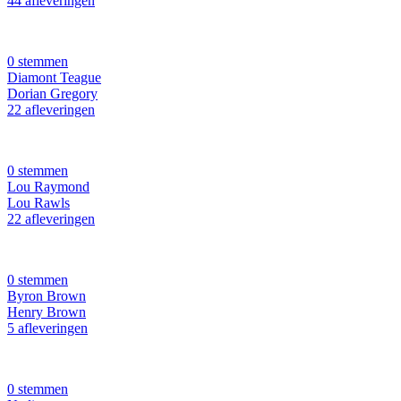
44 afleveringen
0 stemmen
Diamont Teague
Dorian Gregory
22 afleveringen
0 stemmen
Lou Raymond
Lou Rawls
22 afleveringen
0 stemmen
Byron Brown
Henry Brown
5 afleveringen
0 stemmen