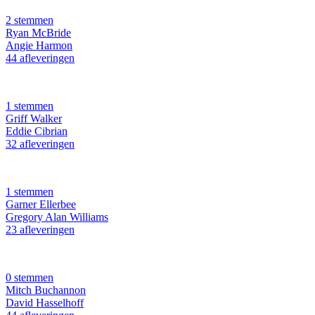
2 stemmen
Ryan McBride
Angie Harmon
44 afleveringen
1 stemmen
Griff Walker
Eddie Cibrian
32 afleveringen
1 stemmen
Garner Ellerbee
Gregory Alan Williams
23 afleveringen
0 stemmen
Mitch Buchannon
David Hasselhoff