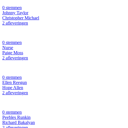
0 stemmen
Johnny Taylor
Christopher Michael
2 afleveringen
0 stemmen
Nurse
Paige Moss
2 afleveringen
0 stemmen
Ellen Reegun
Hope Allen
2 afleveringen
0 stemmen
Peebles Runkin
Richard Bakalyan
2 afleveringen