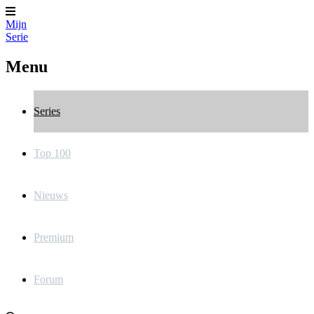
Mijn
Serie
Menu
Series
Top 100
Nieuws
Premium
Forum