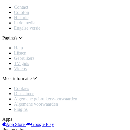
Contact
Colofon
Historie
In de media
Engelse versie
Pagina's
Help
Lijsten
Gebruikers
TV gids
Videos
Meer informatie
Cookies
Disclaimer
Algemene gebruikersvoorwaarden
Algemene voorwaarden
Plugins
Apps
App Store
Google Play
Powered by