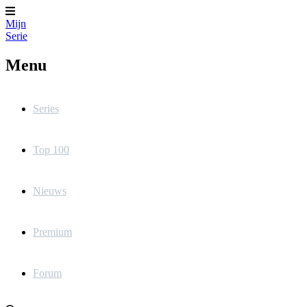
Mijn
Serie
Menu
Series
Top 100
Nieuws
Premium
Forum