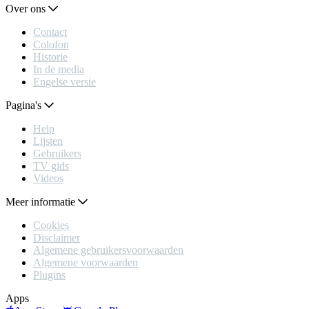
Over ons
Contact
Colofon
Historie
In de media
Engelse versie
Pagina's
Help
Lijsten
Gebruikers
TV gids
Videos
Meer informatie
Cookies
Disclaimer
Algemene gebruikersvoorwaarden
Algemene voorwaarden
Plugins
Apps