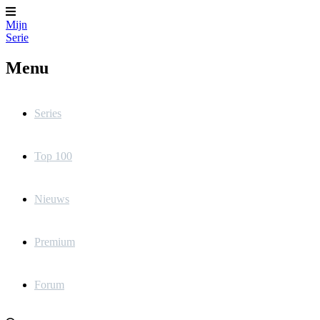
Mijn
Serie
Menu
Series
Top 100
Nieuws
Premium
Forum