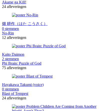
Akame ga Kill!
24 afleveringen
畑 耕作（はた こうさく）
0 stemmen
No-Rin
12 afleveringen
Kaito Daimon
2 stemmen
Phi Brain: Puzzle of God
75 afleveringen
Hayakawa Takumi (voice)
0 stemmen
Blast of Tempest
24 afleveringen