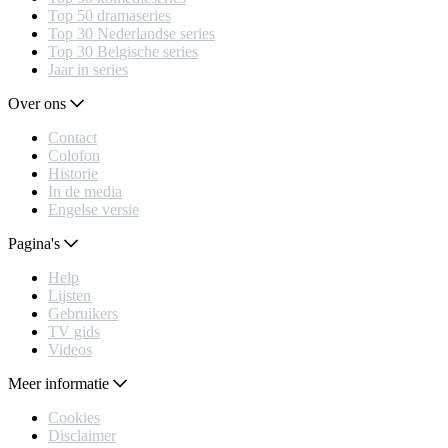
Top 50 dramaseries
Top 30 Nederlandse series
Top 30 Belgische series
Jaar in series
Over ons
Contact
Colofon
Historie
In de media
Engelse versie
Pagina's
Help
Lijsten
Gebruikers
TV gids
Videos
Meer informatie
Cookies
Disclaimer