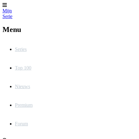
Mijn
Serie
Menu
Series
Top 100
Nieuws
Premium
Forum