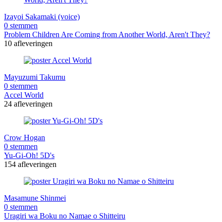
Izayoi Sakamaki (voice)
0 stemmen
Problem Children Are Coming from Another World, Aren't They?
10 afleveringen
Mayuzumi Takumu
0 stemmen
Accel World
24 afleveringen
Crow Hogan
0 stemmen
Yu-Gi-Oh! 5D's
154 afleveringen
Masamune Shinmei
0 stemmen
Uragiri wa Boku no Namae o Shitteiru