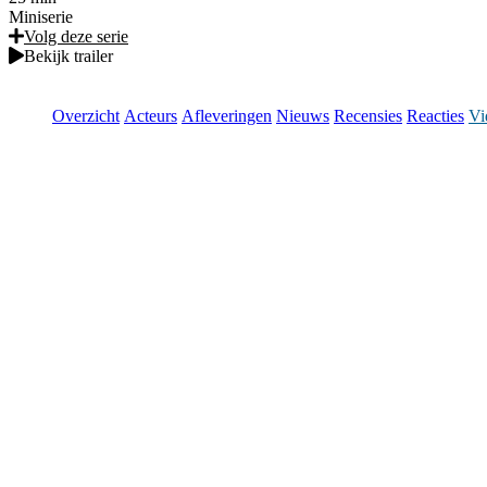
Miniserie
Volg deze serie
Bekijk trailer
Overzicht
Acteurs
Afleveringen
Nieuws
Recensies
Reacties
Vi