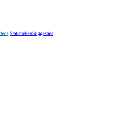
deos
Statistieken
Suggesties