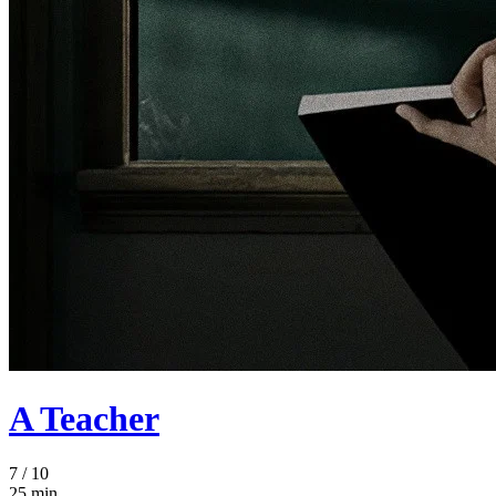
A Teacher
7
/ 10
25 min