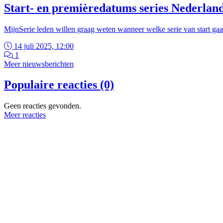
Start- en premièredatums series Nederlands
MijnSerie leden willen graag weten wanneer welke serie van start g
14 juli 2025, 12:00
1
Meer nieuwsberichten
Populaire reacties (0)
Geen reacties gevonden.
Meer reacties