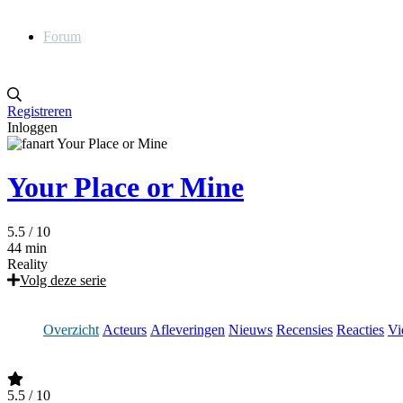
Forum
Registreren
Inloggen
Your Place or Mine
5.5
/ 10
44 min
Reality
Volg deze serie
Overzicht
Acteurs
Afleveringen
Nieuws
Recensies
Reacties
Vi
5.5
/ 10