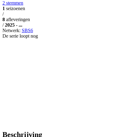
2 stemmen
1
seizoenen
/
8
afleveringen
/
2025 - ...
Netwerk:
SBS6
De serie loopt nog
Beschrijving