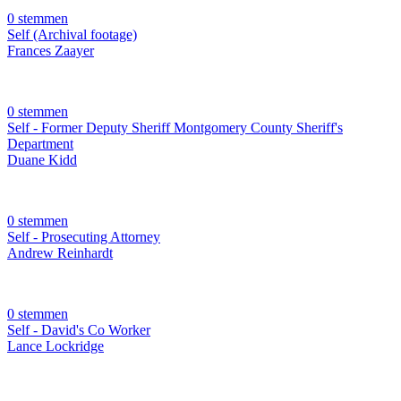
0 stemmen
Self (Archival footage)
Frances Zaayer
0 stemmen
Self - Former Deputy Sheriff Montgomery County Sheriff's
Department
Duane Kidd
0 stemmen
Self - Prosecuting Attorney
Andrew Reinhardt
0 stemmen
Self - David's Co Worker
Lance Lockridge