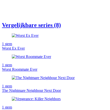
Vergelijkbare series (8)
1
stem
Worst Ex Ever
1
stem
Worst Roommate Ever
1
stem
The Nightmare Neighbour Next Door
1
stem