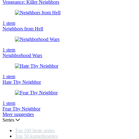
Vengeance: Killer Neighbors
1
stem
Neighbors from Hell
1
stem
Neighborhood Wars
1
stem
Hate Thy Neighbor
1
stem
Fear Thy Neighbor
Meer suggesties
Series
Top 100 beste series
Top 50 komedieseries