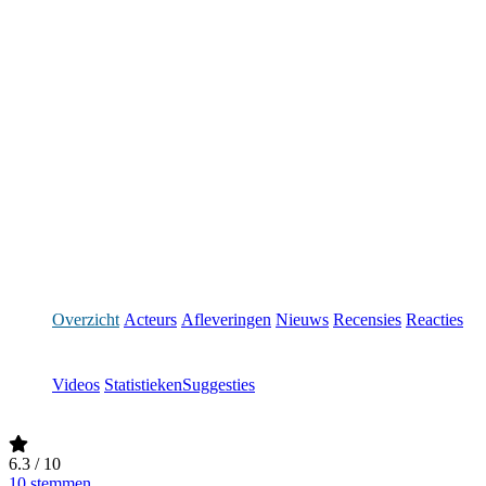
Overzicht
Acteurs
Afleveringen
Nieuws
Recensies
Reacties
Videos
Statistieken
Suggesties
6.3
/ 10
10 stemmen