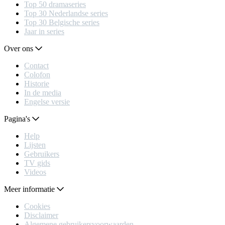
Top 50 dramaseries
Top 30 Nederlandse series
Top 30 Belgische series
Jaar in series
Over ons
Contact
Colofon
Historie
In de media
Engelse versie
Pagina's
Help
Lijsten
Gebruikers
TV gids
Videos
Meer informatie
Cookies
Disclaimer
Algemene gebruikersvoorwaarden