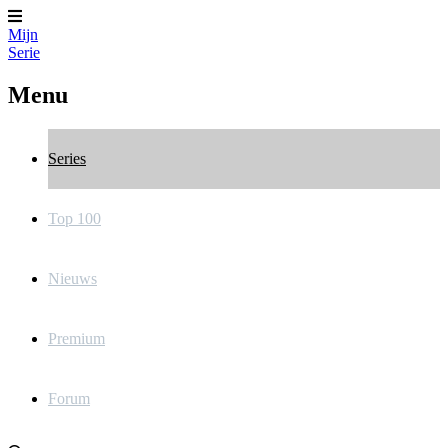
Mijn
Serie
Menu
Series
Top 100
Nieuws
Premium
Forum