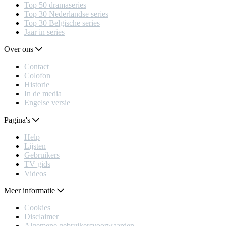
Top 50 dramaseries
Top 30 Nederlandse series
Top 30 Belgische series
Jaar in series
Over ons
Contact
Colofon
Historie
In de media
Engelse versie
Pagina's
Help
Lijsten
Gebruikers
TV gids
Videos
Meer informatie
Cookies
Disclaimer
Algemene gebruikersvoorwaarden