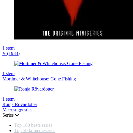
1
stem
V (1983)
1
stem
Mortimer & Whitehouse: Gone Fishing
1
stem
Ronja Rövardotter
Meer suggesties
Series
Top 100 beste series
Top 50 komedieseries