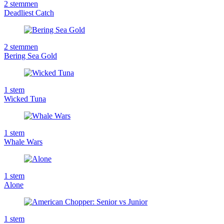
2
stemmen
Deadliest Catch
2
stemmen
Bering Sea Gold
1
stem
Wicked Tuna
1
stem
Whale Wars
1
stem
Alone
1
stem