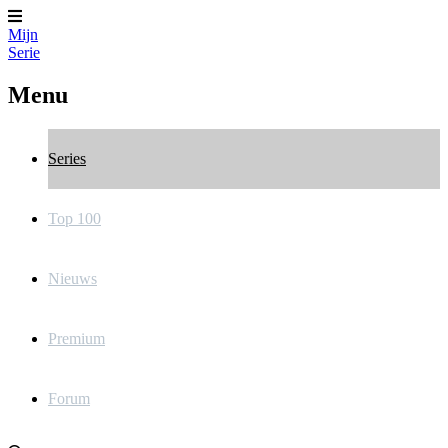
Mijn
Serie
Menu
Series
Top 100
Nieuws
Premium
Forum