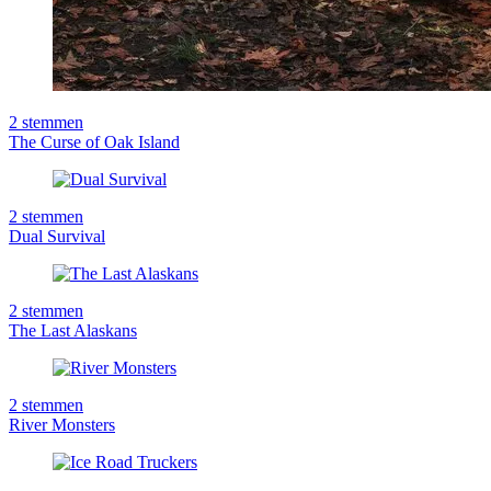
2
stemmen
The Curse of Oak Island
2
stemmen
Dual Survival
2
stemmen
The Last Alaskans
2
stemmen
River Monsters