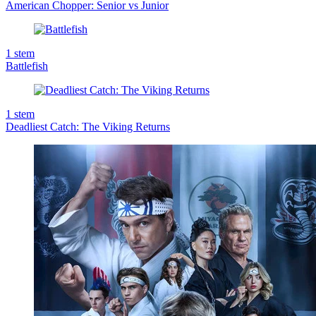
American Chopper: Senior vs Junior
1
stem
Battlefish
1
stem
Deadliest Catch: The Viking Returns