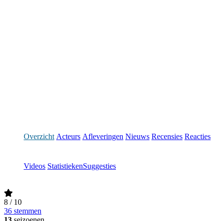
Overzicht
Acteurs
Afleveringen
Nieuws
Recensies
Reacties
Videos
Statistieken
Suggesties
8
/ 10
36 stemmen
13
seizoenen