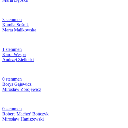
Maria Dębska
3 stemmen
Kamila Sośnik
Marta Malikowska
1 stemmen
Karol Wespa
Andrzej Zielinski
0 stemmen
Borys Gajewicz
Mirosław Zbrojewicz
0 stemmen
Robert 'Macher' Bończyk
Mirosław Haniszewski