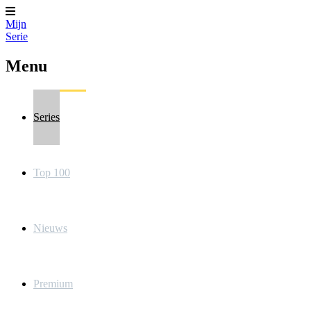
Mijn
Serie
Menu
Series
Top 100
Nieuws
Premium