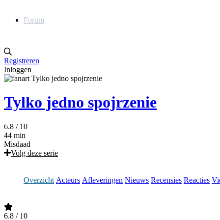
Forum
Registreren
Inloggen
Tylko jedno spojrzenie
6.8
/ 10
44 min
Misdaad
Volg deze serie
Overzicht
Acteurs
Afleveringen
Nieuws
Recensies
Reacties
Vi
6.8
/ 10