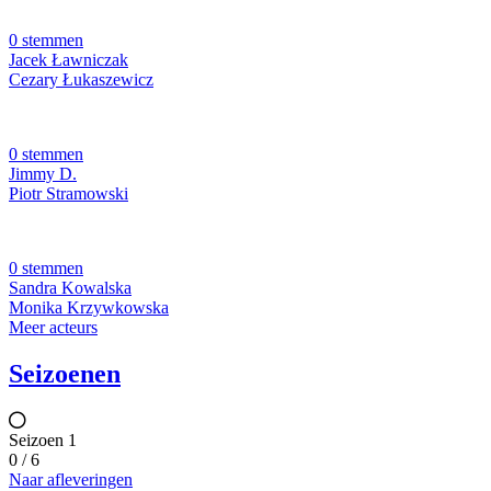
0 stemmen
Jacek Ławniczak
Cezary Łukaszewicz
0 stemmen
Jimmy D.
Piotr Stramowski
0 stemmen
Sandra Kowalska
Monika Krzywkowska
Meer acteurs
Seizoenen
Seizoen 1
0 / 6
Naar afleveringen