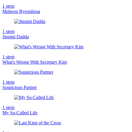
1
stem
Mubeop Byeonhosa
1
stem
Jinsimi Dadda
1
stem
What's Wrong With Secretary Kim
1
stem
Suspicious Partner
1
stem
My So-Called Life