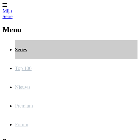
Mijn
Serie
Menu
Series
Top 100
Nieuws
Premium
Forum