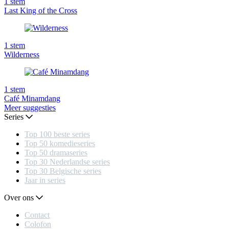
1
stem
Last King of the Cross
1
stem
Wilderness
1
stem
Café Minamdang
Meer suggesties
Series
Top 100 beste series
Top 50 komedieseries
Top 50 dramaseries
Top 30 Nederlandse series
Top 30 Belgische series
Jaar in series
Over ons
Contact
Colofon