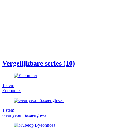
Vergelijkbare series (10)
1
stem
Encounter
1
stem
Geunyeoui Sasaenghwal